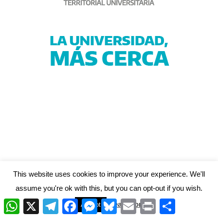
This website uses cookies to improve your experience. We'll
Agencia Del Plata
assume you're ok with this, but you can opt-out if you wish.
W
X
T
F
M
B
E
P
C
Read More
Accept
h
e
a
e
l
m
r
o