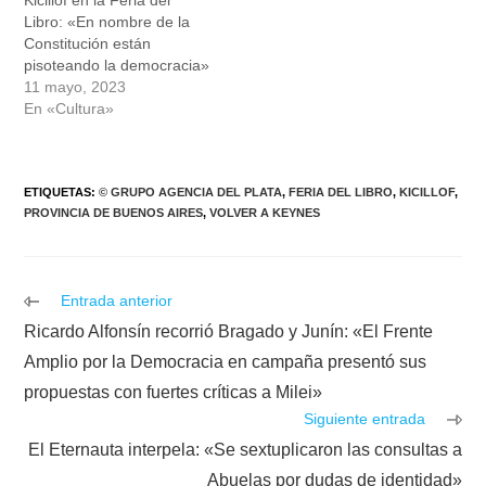
Kicillof en la Feria del
Libro: «En nombre de la
Constitución están
pisoteando la democracia»
11 mayo, 2023
En «Cultura»
ETIQUETAS
:
© GRUPO AGENCIA DEL PLATA
,
FERIA DEL LIBRO
,
KICILLOF
,
PROVINCIA DE BUENOS AIRES
,
VOLVER A KEYNES
Leer
Entrada anterior
más
Ricardo Alfonsín recorrió Bragado y Junín: «El Frente
artículos
Amplio por la Democracia en campaña presentó sus
propuestas con fuertes críticas a Milei»
Siguiente entrada
El Eternauta interpela: «Se sextuplicaron las consultas a
Abuelas por dudas de identidad»