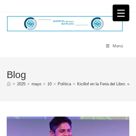
Ir
al
contenido
Menú
Blog
>
2025
>
mayo
>
10
>
Política
>
Kicillof en la Feria del Libro: «