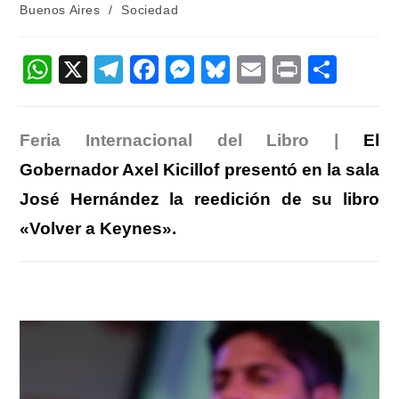
de
Buenos Aires
/
Sociedad
entrada:
entrada:
la
entrada:
W
X
T
F
M
Bl
E
Pr
C
h
el
a
e
u
m
in
o
at
e
c
ss
e
ail
t
m
Feria Internacional del Libro |
El
s
gr
e
e
sk
p
Gobernador Axel Kicillof presentó en la sala
A
a
b
n
y
ar
José Hernández la reedición de su libro
p
m
o
g
tir
«Volver a Keynes».
p
o
er
k