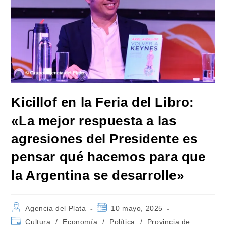
Kicillof en la Feria del Libro:
«La mejor respuesta a las
agresiones del Presidente es
pensar qué hacemos para que
la Argentina se desarrolle»
Autor
Publicación
Agencia del Plata
10 mayo, 2025
de
de
Categoría
Cultura
/
Economía
/
Política
/
Provincia de
la
la