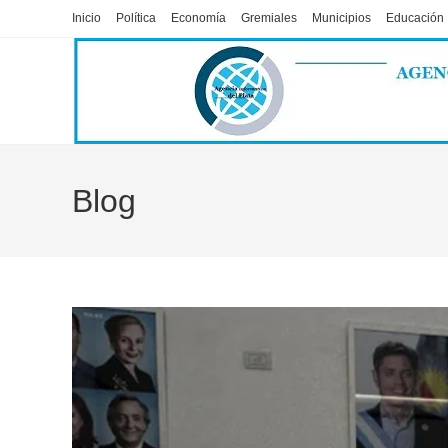
Ir
Inicio
Política
Economía
Gremiales
Municipios
Educación
al
contenido
Blog