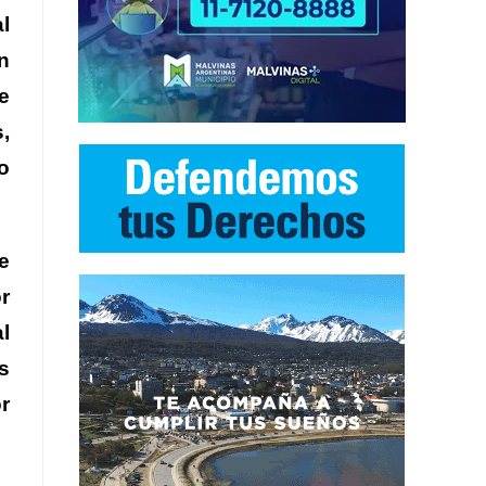
l
n
e
,
o
e
r
l
s
r