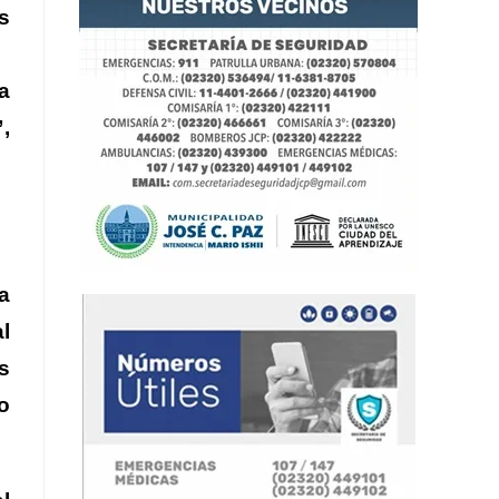
s
a
,
a
l
s
o