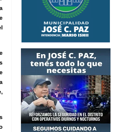
a
e
l
e
s
e
a
,
s
o