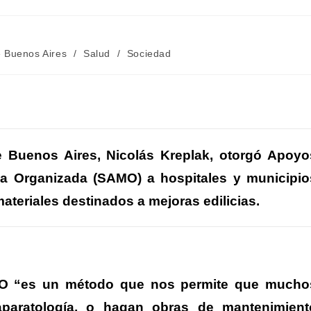
e Buenos Aires
/
Salud
/
Sociedad
C
m
de Buenos Aires, Nicolás Kreplak, otorgó Apoyo
a Organizada (SAMO) a hospitales y municipio
r
ateriales destinados a mejoras edilicias.
r
AMO “es un método que nos permite que mucho
aparatología, o hagan obras de mantenimient