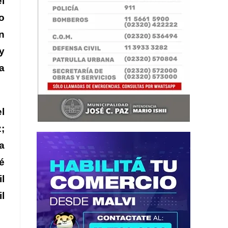
l
o
n
y
a
l
;
a
é
l
il