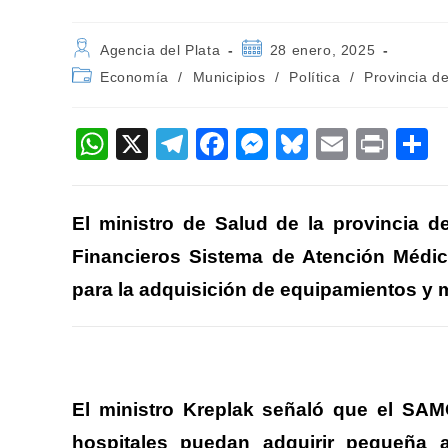
Autor
Publicación
Agencia del Plata
28 enero, 2025
de
de
Categoría
Economía
/
Municipios
/
Política
/
Provincia d
la
la
de
entrada:
entrada:
la
entrada:
W
X
T
F
M
Bl
E
Pr
h
el
a
e
u
m
in
o
at
e
c
ss
e
ail
t
El ministro de Salud de la provincia 
s
gr
e
e
sk
p
Financieros Sistema de Atención Médic
A
a
b
n
y
a
para la adquisición de equipamientos y m
p
m
o
g
ti
p
o
er
k
El ministro Kreplak señaló que el S
hospitales puedan adquirir pequeña 