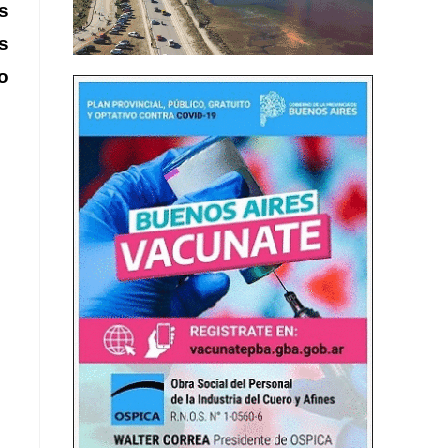
s
s
o