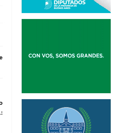
e
o
: