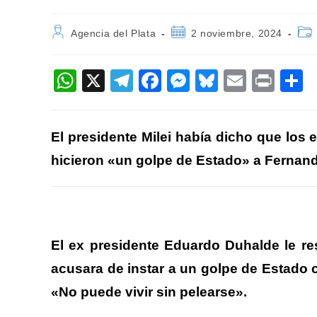
Autor
Publicación
Cat
Agencia del Plata
2 noviembre, 2024
de
de
de
la
la
la
entrada:
entrada:
ent
W
X
T
F
M
Bl
E
Pr
h
el
a
e
u
m
in
o
at
e
c
ss
e
ail
t
El presidente Milei había dicho que los
s
gr
e
e
sk
p
hicieron «un golpe de Estado» a Fernand
A
a
b
n
y
a
p
m
o
g
ti
p
o
er
k
El ex presidente Eduardo Duhalde le res
acusara de instar a un golpe de Estado 
«No puede vivir sin pelearse».