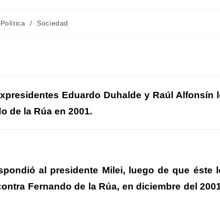
egoría
Política
/
Sociedad
rada:
C
m
 expresidentes Eduardo Duhalde y Raúl Alfonsín l
o de la Rúa en 2001.
r
r
pondió al presidente Milei, luego de que éste l
contra Fernando de la Rúa, en diciembre del 2001