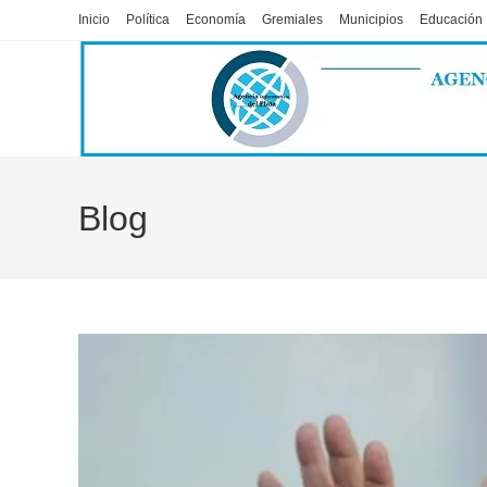
Ir
Inicio
Política
Economía
Gremiales
Municipios
Educación
al
contenido
Blog