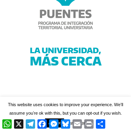
This website uses cookies to improve your experience. We'll
assume you're ok with this, but you can opt-out if you wish.
W
X
T
F
M
B
E
P
C
Read More
Accept
h
e
a
e
l
m
r
o