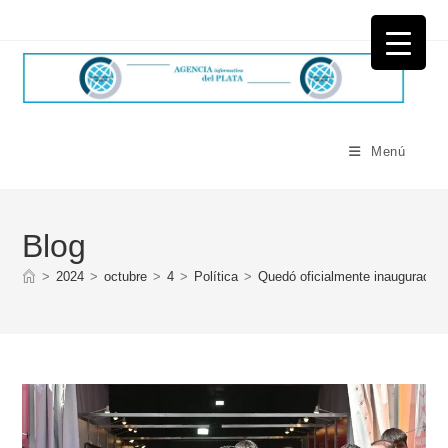
Ir
al
contenido
Menú
Blog
>
2024
>
octubre
>
4
>
Política
>
Quedó oficialmente inaugurada la