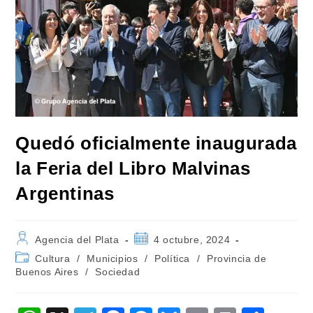
Quedó oficialmente inaugurada
la Feria del Libro Malvinas
Argentinas
Autor
Publicación
Agencia del Plata
4 octubre, 2024
de
de
Categoría
Cultura
/
Municipios
/
Política
/
Provincia de
la
la
de
Buenos Aires
/
Sociedad
entrada:
entrada:
la
entrada: