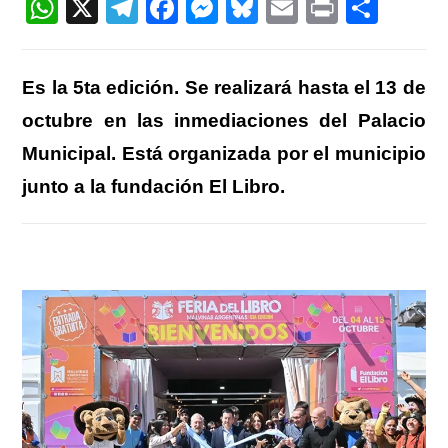
W
X
T
F
M
Bl
E
Pr
C
h
el
a
e
u
m
in
o
at
e
c
ss
e
ail
t
m
Es la 5ta edición. Se realizará hasta el 13 de
s
gr
e
e
sk
p
octubre en las inmediaciones del Palacio
A
a
b
n
y
ar
Municipal. Está organizada por el municipio
p
m
o
g
tir
junto a la fundación El Libro.
p
o
er
k