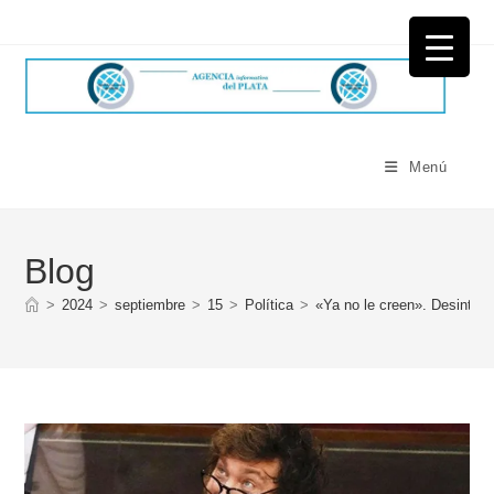
Ir
al
contenido
Menú
Blog
>
2024
>
septiembre
>
15
>
Política
>
«Ya no le creen». Desinteré