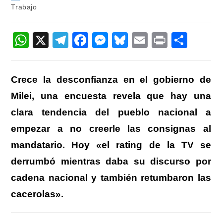
la
la
de
Trabajo
entrada:
entrada:
la
entrada:
W
X
T
F
M
Bl
E
Pr
C
h
el
a
e
u
m
in
o
at
e
c
ss
e
ail
t
m
Crece la desconfianza en el gobierno de
s
gr
e
e
sk
p
Milei, una encuesta revela que hay una
A
a
b
n
y
ar
clara tendencia del pueblo nacional a
p
m
o
g
tir
empezar a no creerle las consignas al
p
o
er
mandatario. Hoy «el rating de la TV se
k
derrumbó mientras daba su discurso por
cadena nacional y también retumbaron las
cacerolas».