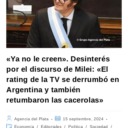
«Ya no le creen». Desinterés
por el discurso de Milei: «El
rating de la TV se derrumbó en
Argentina y también
retumbaron las cacerolas»
Autor
Publicación
Agencia del Plata
15 septiembre, 2024
de
de
Categoría
Economía
/
Editoriales
/
Política
/
Sociedad
/