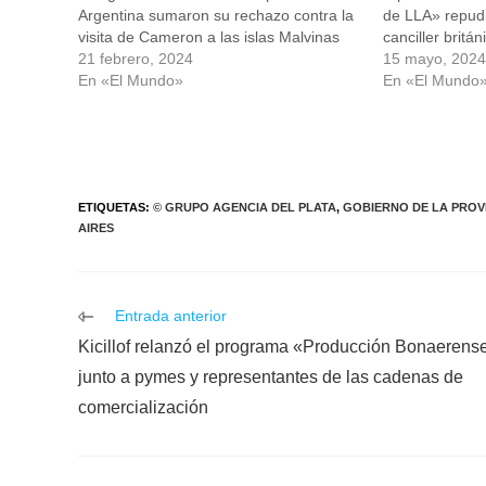
Argentina sumaron su rechazo contra la
de LLA» repudia
visita de Cameron a las islas Malvinas
canciller britá
21 febrero, 2024
15 mayo, 202
En «El Mundo»
En «El Mundo
ETIQUETAS
:
© GRUPO AGENCIA DEL PLATA
,
GOBIERNO DE LA PROV
AIRES
Leer
Entrada anterior
más
Kicillof relanzó el programa «Producción Bonaerens
artículos
junto a pymes y representantes de las cadenas de
comercialización