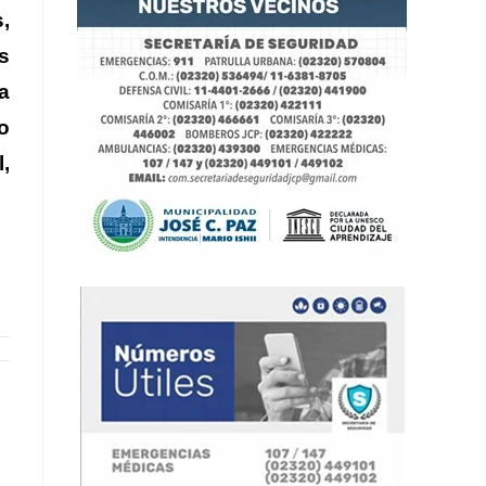
,
s
a
o
,