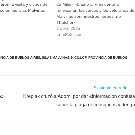
ron la visita y dichos del
de Milei | «Llamo al Presidente a
nico en las islas Malvinas
reflexionar: los caídos y los veteranos de
4
Malvinas son nuestros héroes, no
»
Thatcher»
2 abril, 2025
En «Política»
INCIA DE BUENOS AIRES
,
ISLAS MALVINAS
,
KICILLOF
,
PROVINCIA DE BUENOS
Siguiente entrada
e»
Kreplak cruzó a Adorni por dar «información confus
sobre la plaga de mosquitos y deng