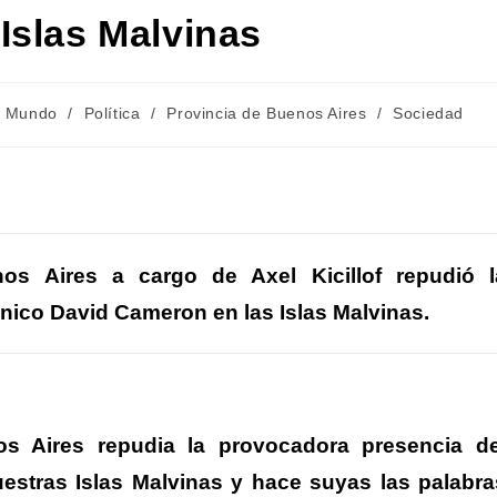
Islas Malvinas
oría
l Mundo
/
Política
/
Provincia de Buenos Aires
/
Sociedad
da:
C
m
os Aires a cargo de Axel Kicillof repudió l
ánico David Cameron en las Islas Malvinas.
r
r
s Aires repudia la provocadora presencia de
uestras Islas Malvinas y hace suyas las palabra