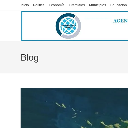
Ir
Inicio
Política
Economía
Gremiales
Municipios
Educación
al
contenido
Blog