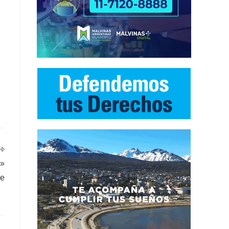
a»
ue