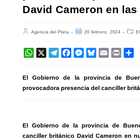
David Cameron en las 
Autor
Publicación
Categ
Agencia del Plata
20 febrero, 2024
E
de
de
de
la
la
la
entrada:
entrada:
entra
W
X
T
F
M
Bl
E
Pr
h
el
a
e
u
m
in
o
at
e
c
ss
e
ail
t
El Gobierno de la provincia de Buen
s
gr
e
e
sk
p
provocadora presencia del canciller brit
A
a
b
n
y
a
p
m
o
g
ti
p
o
er
k
El Gobierno de la provincia de Bueno
canciller británico David Cameron en n