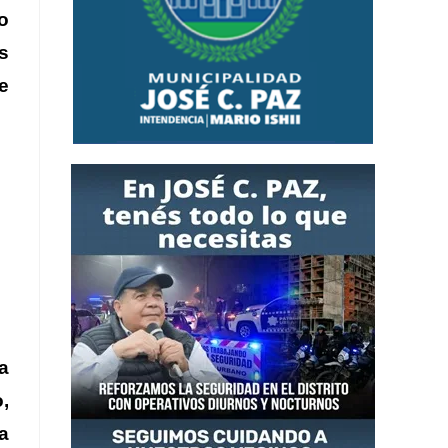
o
s
e
a
,
a