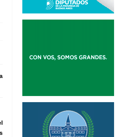
a
l
s