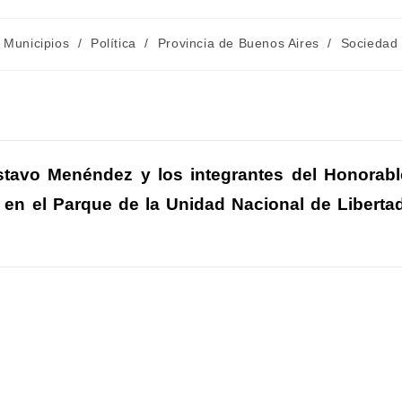
egoría
Municipios
/
Política
/
Provincia de Buenos Aires
/
Sociedad
rada:
C
m
stavo Menéndez y los integrantes del Honorabl
 en el Parque de la Unidad Nacional de Libertad
r
r