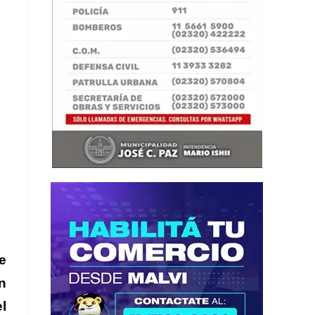
e
n
l