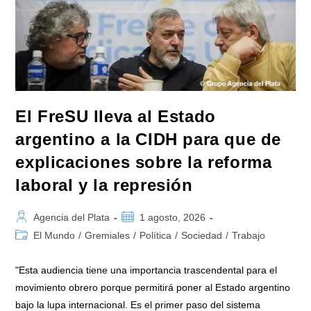
Impone
Un
Ajuste
Salvaje
Que
Solo
Cierra
Con
Represión
El FreSU lleva al Estado
argentino a la CIDH para que de
explicaciones sobre la reforma
laboral y la represión
Autor
Publicación
Agencia del Plata
1 agosto, 2026
de
de
Categoría
El Mundo
/
Gremiales
/
Política
/
Sociedad
/
Trabajo
la
la
de
entrada:
entrada:
la
"Esta audiencia tiene una importancia trascendental para el
entrada:
movimiento obrero porque permitirá poner al Estado argentino
bajo la lupa internacional. Es el primer paso del sistema