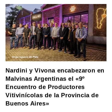
Santiago
Del
Estero:
«Con
El
66%
De
Los
Votos,
El
Frente
Cívico
De
Zamora
Ganó
En
Todos
Los
Municipios»
Nardini y Vivona encabezaron en
Malvinas Argentinas el «9º
Encuentro de Productores
Vitivinícolas de la Provincia de
Buenos Aires»