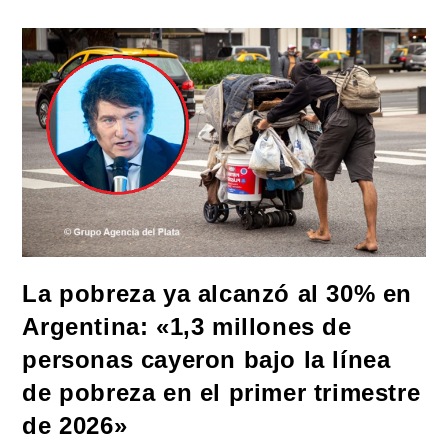
Gobierno
De
Milei
Ante
La
CIDH
Por
La
Reforma
Laboral
Y
La
Persecución
A
Dirigentes
Sindicales
La pobreza ya alcanzó al 30% en
Argentina: «1,3 millones de
personas cayeron bajo la línea
de pobreza en el primer trimestre
de 2026»