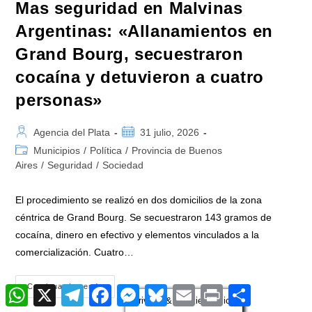
Mas seguridad en Malvinas
Argentinas: «Allanamientos en
Grand Bourg, secuestraron
cocaína y detuvieron a cuatro
personas»
Autor
Publicación
Agencia del Plata
31 julio, 2026
de
de
Categoría
Municipios
/
Política
/
Provincia de Buenos
la
la
de
Aires
/
Seguridad
/
Sociedad
entrada:
entrada:
la
entrada:
El procedimiento se realizó en dos domicilios de la zona
céntrica de Grand Bourg. Se secuestraron 143 gramos de
cocaína, dinero en efectivo y elementos vinculados a la
comercialización. Cuatro…
Mas
Continuar Leyendo
W
X
T
F
M
B
E
P
C
Seguridad
h
e
a
Privacy & Cookies Policy
e
l
m
r
o
En