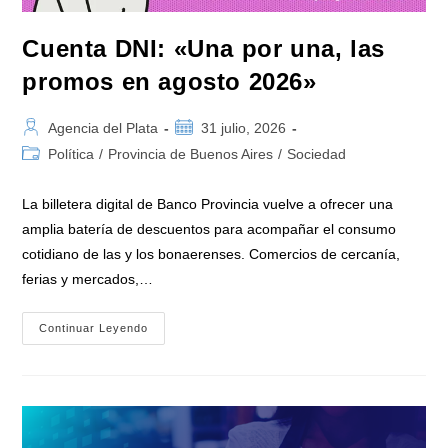
A
Los
Marplatenses
Cuenta DNI: «Una por una, las
Nos
Va
promos en agosto 2026»
Peor»
Autor
Publicación
Agencia del Plata
31 julio, 2026
de
de
Categoría
Política
/
Provincia de Buenos Aires
/
Sociedad
la
la
de
entrada:
entrada:
la
La billetera digital de Banco Provincia vuelve a ofrecer una
entrada:
amplia batería de descuentos para acompañar el consumo
cotidiano de las y los bonaerenses. Comercios de cercanía,
ferias y mercados,…
Cuenta
Continuar Leyendo
DNI:
«Una
Por
Una,
Las
Promos
En
Agosto