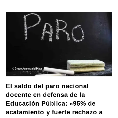
El
Peronismo
«revisará
Todo,
Expropiará
Y
Nacionalizará»
Si
Vuelve
Al
Poder
En
2027
El saldo del paro nacional
docente en defensa de la
Educación Pública: «95% de
acatamiento y fuerte rechazo a