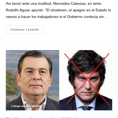
la
Así lanzó ante una multitud, Mercedes Cabezas; en tanto
entrada:
Rodolfo Aguiar apuntó: "El shutdown, el apagón en el Estado lo
vamos a hacer los trabajadores si el Gobierno continúa sin…
«Fuimos
Continuar Leyendo
Hasta
La
Puerta
Del
Ministerio
De
Economía,
A
Decirle
A
Luis
Caputo
Que
Nuestros
Pibes
Y
Nuestras
Pibas
No
Pueden
Seguir
Yendo
A