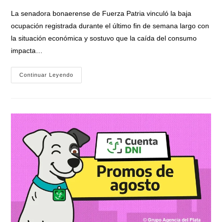
entrada:
La senadora bonaerense de Fuerza Patria vinculó la baja
ocupación registrada durante el último fin de semana largo con
la situación económica y sostuvo que la caída del consumo
impacta…
Raverta
Continuar Leyendo
Alertó
Por
La
Caída
Del
Turismo:
«Con
Este
Modelo
Económico
De
Milei
Y
Caputo,
A
Los
Argentinos
Nos
Va
Mal
Y