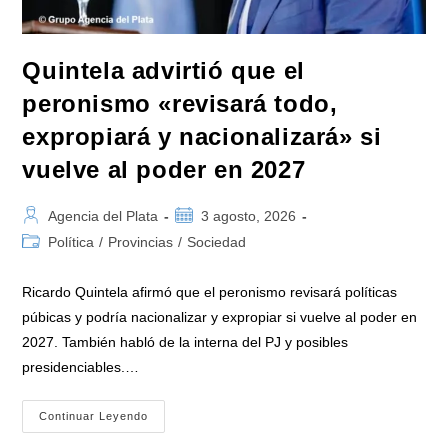
Quintela advirtió que el
peronismo «revisará todo,
expropiará y nacionalizará» si
vuelve al poder en 2027
Autor
Publicación
Agencia del Plata
3 agosto, 2026
de
de
Categoría
Política
/
Provincias
/
Sociedad
la
la
de
entrada:
entrada:
la
Ricardo Quintela afirmó que el peronismo revisará políticas
entrada:
púbicas y podría nacionalizar y expropiar si vuelve al poder en
2027. También habló de la interna del PJ y posibles
presidenciables.…
Quintela
Continuar Leyendo
Advirtió
Que