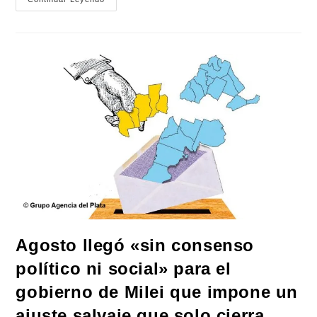
La
Crisis
De
Ceuta
Fractura
A
La
Unión
Europea
Y
Desata
Un
Efecto
Dominó
De
Cierres
Fronterizos
Agosto llegó «sin consenso
político ni social» para el
gobierno de Milei que impone un
ajuste salvaje que solo cierra