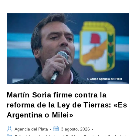
Los
Cambios
A
La
Ley
De
Tierras
Y
Convocó
A
Movilizarse
El
Jueves
En
Contra
Del
Gobierno
De
Milei
Martín Soria firme contra la
reforma de la Ley de Tierras: «Es
Argentina o Milei»
Autor
Publicación
Agencia del Plata
3 agosto, 2026
de
de