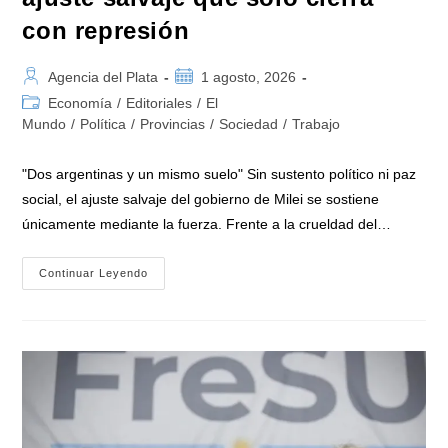
con represión
Autor
Publicación
Agencia del Plata
1 agosto, 2026
de
de
Categoría
Economía
/
Editoriales
/
El
la
la
de
Mundo
/
Política
/
Provincias
/
Sociedad
/
Trabajo
entrada:
entrada:
la
entrada:
"Dos argentinas y un mismo suelo" Sin sustento político ni paz
social, el ajuste salvaje del gobierno de Milei se sostiene
únicamente mediante la fuerza. Frente a la crueldad del…
Agosto
Continuar Leyendo
Llegó
«sin
Consenso
Político
Ni
Social»
Para
El
Gobierno
De
Milei
Que