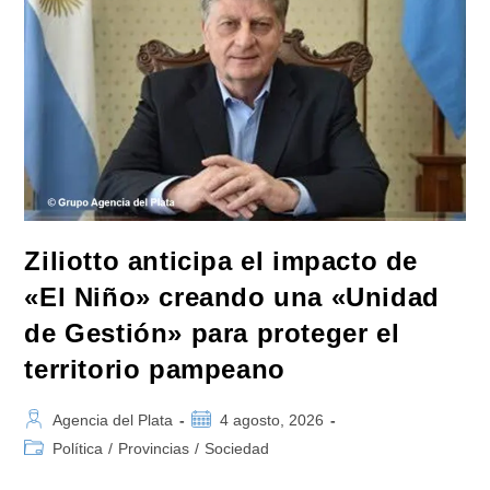
La
ANMAT
Y
El
INAME
Por
La
Causa
Del
Fentanilo
Contaminado
Ziliotto anticipa el impacto de
«El Niño» creando una «Unidad
de Gestión» para proteger el
territorio pampeano
Autor
Publicación
Agencia del Plata
4 agosto, 2026
de
de
Categoría
Política
/
Provincias
/
Sociedad
la
la
de
entrada:
entrada: