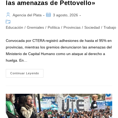
las amenazas de Pettovello»
Autor
Publicación
Agencia del Plata
3 agosto, 2026
de
de
Categoría
la
la
de
Educación
/
Gremiales
/
Política
/
Provincias
/
Sociedad
/
Trabajo
entrada:
entrada:
la
entrada:
Convocada por CTERA registró adhesiones de hasta el 95% en
provincias, mientras los gremios denunciaron las amenazas del
Ministerio de Capital Humano como un ataque al derecho a
huelga. En…
El
Continuar Leyendo
Saldo
Del
Paro
Nacional
Docente
En
Defensa
De
La
Educación
Pública:
«95%