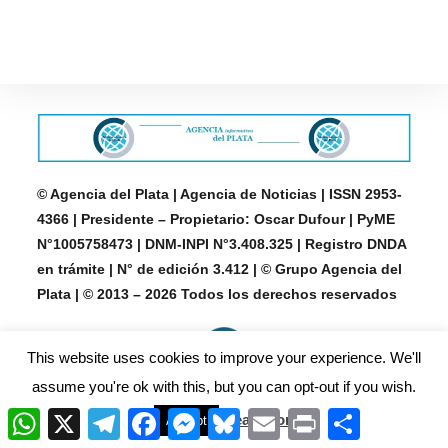
© Agencia del Plata | Agencia de Noticias | ISSN 2953-
4366 | Presidente – Propietario: Oscar Dufour | PyME
N°1005758473 | DNM-INPI N°3.408.325 | Registro DNDA
en trámite | N° de edición 3.412 | © Grupo Agencia del
Plata | © 2013 – 2026 Todos los derechos reservados
This website uses cookies to improve your experience. We'll
assume you're ok with this, but you can opt-out if you wish.
W
X
T
F
M
B
E
P
C
Read More
Accept
h
e
a
e
l
m
r
o