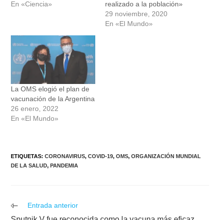
En «Ciencia»
realizado a la población»
29 noviembre, 2020
En «El Mundo»
La OMS elogió el plan de
vacunación de la Argentina
26 enero, 2022
En «El Mundo»
ETIQUETAS
:
CORONAVIRUS
,
COVID-19
,
OMS
,
ORGANIZACIÓN MUNDIAL
DE LA SALUD
,
PANDEMIA
Leer
Entrada anterior
más
Sputnik V fue reconocida como la vacuna más eficaz