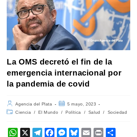
La OMS decretó el fin de la
emergencia internacional por
la pandemia de covid
Autor
Publicación
Agencia del Plata
5 mayo, 2023
de
de
Categoría
Ciencia
/
El Mundo
/
Política
/
Salud
/
Sociedad
la
la
de
entrada:
entrada:
la
entrada:
W
X
T
F
M
Bl
E
Pr
C