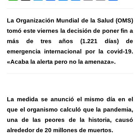
h
el
a
e
u
m
in
o
at
e
c
ss
e
ail
t
m
La Organización Mundial de la Salud (OMS)
s
gr
e
e
sk
p
tomó este viernes la decisión de poner fin a
A
a
b
n
y
ar
más de tres años (1.221 días) de
p
m
o
g
tir
emergencia internacional por la covid-19.
p
o
er
«Acaba la alerta pero no la amenaza».
k
La medida se anunció el mismo día en el
que el organismo calculó que la pandemia,
una de las peores de la historia, causó
alrededor de 20 millones de muertos.