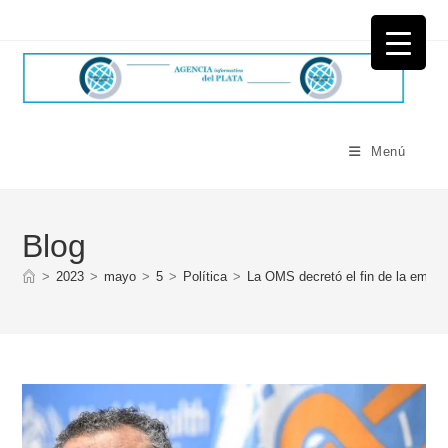
Ir
al
contenido
Menú
Blog
>
2023
>
mayo
>
5
>
Política
>
La OMS decretó el fin de la emerg