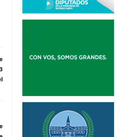
e
3
l
e
e