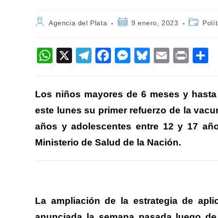
Autor
Publicación
Categor
Agencia del Plata
9 enero, 2023
Polít
de
de
de
la
la
la
entrada:
entrada:
entrada:
W
X
T
F
M
Bl
E
Pr
h
el
a
e
u
m
in
o
at
e
c
ss
e
ail
t
Los niños mayores de 6 meses y hasta l
s
gr
e
e
sk
p
este lunes su primer refuerzo de la vac
A
a
b
n
y
a
años y adolescentes entre 12 y 17 año
p
m
o
g
ti
Ministerio de Salud de la Nación.
p
o
er
k
La ampliación de la estrategia de apli
anunciada la semana pasada luego de 