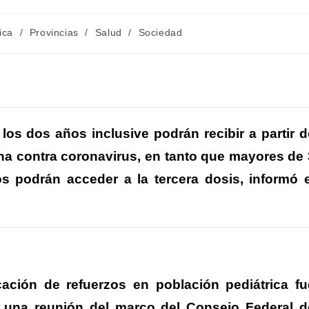
ía
ica
/
Provincias
/
Salud
/
Sociedad
C
m
os dos años inclusive podrán recibir a partir d
una contra coronavirus, en tanto que mayores de 
r
s podrán acceder a la tercera dosis, informó e
r
cación de refuerzos en población pediátrica fu
una reunión del marco del Consejo Federal d