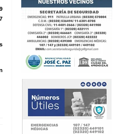
9
7
s
n