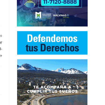
ar
d-
»