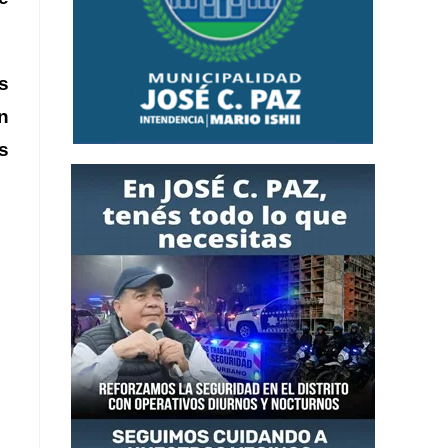
s
n
s