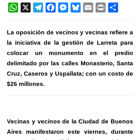
entrada:
W
X
T
F
M
Bl
E
Pr
C
h
el
a
e
u
m
in
o
at
e
c
ss
e
ail
t
m
La oposición de vecinos y vecinas refiere a
s
gr
e
e
sk
p
la iniciativa de la gestión de Larreta para
A
a
b
n
y
ar
colocar un monumento en el predio
p
m
o
g
tir
delimitado por las calles Monasterio, Santa
p
o
er
Cruz, Caseros y Uspallata; con un costo de
k
$26 millones.
Vecinas y vecinos de la Ciudad de Buenos
Aires manifestaron este viernes, durante