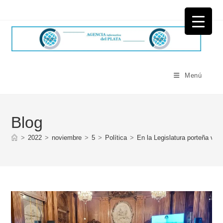
Ir
al
contenido
Menú
Blog
>
2022
>
noviembre
>
5
>
Política
>
En la Legislatura porteña ve