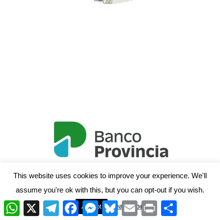
This website uses cookies to improve your experience. We'll
assume you're ok with this, but you can opt-out if you wish.
W
X
T
F
M
B
E
P
C
Read More
Accept
h
e
a
e
l
m
r
o