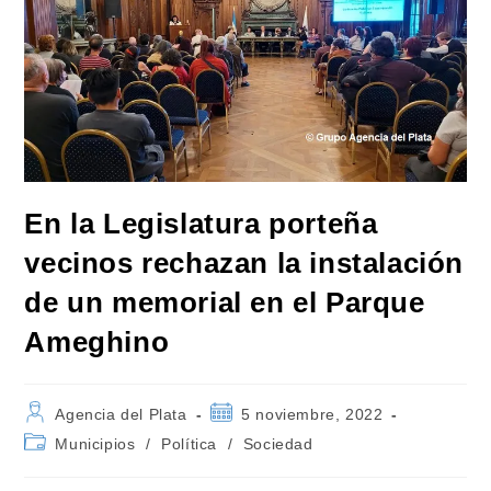
En la Legislatura porteña
vecinos rechazan la instalación
de un memorial en el Parque
Ameghino
Autor
Publicación
Agencia del Plata
5 noviembre, 2022
de
de
Categoría
Municipios
/
Política
/
Sociedad
la
la
de
entrada:
entrada:
la