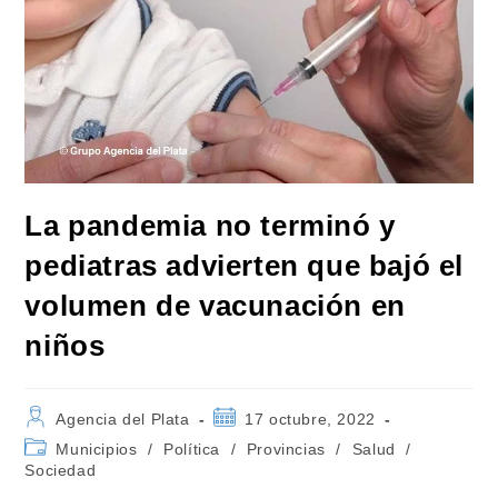
La pandemia no terminó y
pediatras advierten que bajó el
volumen de vacunación en
niños
Autor
Publicación
Agencia del Plata
17 octubre, 2022
de
de
Categoría
Municipios
/
Política
/
Provincias
/
Salud
/
la
la
de
Sociedad
entrada:
entrada:
la