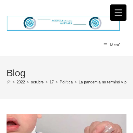
Ir
al
contenido
Menú
Blog
>
2022
>
octubre
>
17
>
Política
>
La pandemia no terminó y pedia