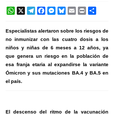
entrada:
W
X
T
F
M
Bl
E
Pr
C
h
el
a
e
u
m
in
o
at
e
c
ss
e
ail
t
m
Especialistas alertaron sobre los riesgos de
s
gr
e
e
sk
p
no inmunizar con las cuatro dosis a los
A
a
b
n
y
ar
niños y niñas de 6 meses a 12 años, ya
p
m
o
g
tir
que genera un riesgo en la población de
p
o
er
esa franja etaria al expandirse la variante
k
Ómicron y sus mutaciones BA.4 y BA.5 en
el país.
El descenso del ritmo de la vacunación