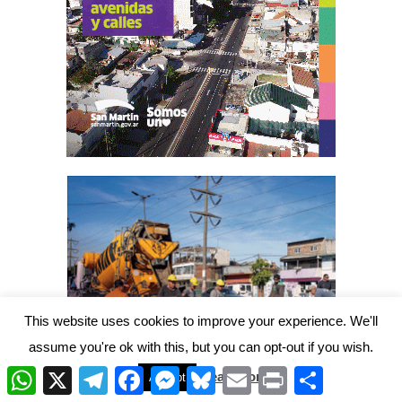
This website uses cookies to improve your experience. We'll
assume you're ok with this, but you can opt-out if you wish.
W
X
T
F
M
B
E
P
C
Read More
Accept
h
e
a
e
l
m
r
o