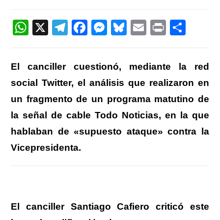
de
entrada:
entrada:
la
entrada:
W
X
T
F
M
Bl
E
Pr
C
h
el
a
e
u
m
in
o
at
e
c
ss
e
ail
t
m
El canciller cuestionó, mediante la red
s
gr
e
e
sk
p
social Twitter, el análisis que realizaron en
A
a
b
n
y
ar
un fragmento de un programa matutino de
p
m
o
g
tir
la señal de cable Todo Noticias, en la que
p
o
er
hablaban de «supuesto ataque» contra la
k
Vicepresidenta.
El canciller Santiago Cafiero criticó este