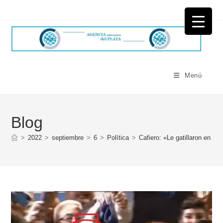
Ir
al
contenido
Menú
Blog
>
2022
>
septiembre
>
6
>
Política
>
Cafiero: «Le gatillaron en la