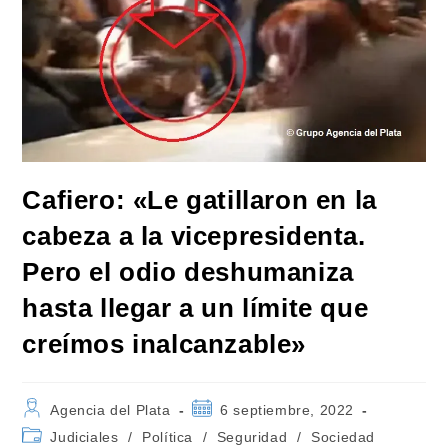
Cafiero: «Le gatillaron en la
cabeza a la vicepresidenta.
Pero el odio deshumaniza
hasta llegar a un límite que
creímos inalcanzable»
Autor
Publicación
Agencia del Plata
6 septiembre, 2022
de
de
Categoría
Judiciales
/
Política
/
Seguridad
/
Sociedad
la
la