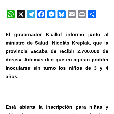
la
entrada:
W
X
T
F
M
Bl
E
Pr
C
h
el
a
e
u
m
in
o
at
e
c
ss
e
ail
t
m
El gobernador Kicillof informó junto al
s
gr
e
e
sk
p
ministro de Salud, Nicolás Kreplak, que la
A
a
b
n
y
ar
provincia «acaba de recibir 2.700.000 de
p
m
o
g
tir
dosis». Además dijo que en agosto podrán
p
o
er
inocularse sin turno los niños de 3 y 4
k
años.
Está abierta la inscripción para niñas y