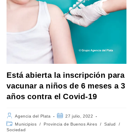
Está abierta la inscripción para
vacunar a niños de 6 meses a 3
años contra el Covid-19
Autor
Publicación
Agencia del Plata
27 julio, 2022
de
de
Categoría
Municipios
/
Provincia de Buenos Aires
/
Salud
/
la
la
de
Sociedad
entrada:
entrada: