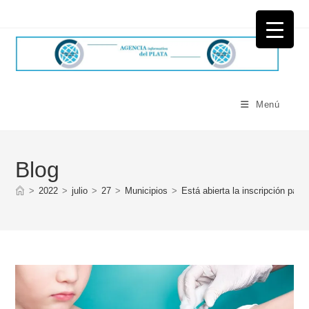
Ir
al
contenido
Menú
Blog
>
2022
>
julio
>
27
>
Municipios
>
Está abierta la inscripción par