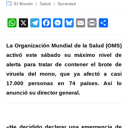
de
de
Categoría
El Mundo
/
Salud
/
Sociedad
la
la
de
entrada:
entrada:
la
entrada:
W
X
T
F
M
Bl
E
Pr
C
h
el
a
e
u
m
in
o
at
e
c
ss
e
ail
t
m
La Organización Mundial de la Salud (OMS)
s
gr
e
e
sk
p
activó este sábado su máximo nivel de
A
a
b
n
y
ar
alerta para tratar de contener el brote de
p
m
o
g
tir
viruela del mono, que ya afectó a casi
p
o
er
17.000 personas en 74 países. Así lo
k
anunció su director general.
«He decidido declarar una emergencia de