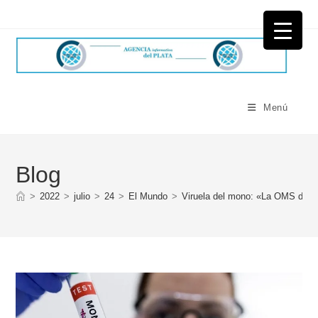
Ir
al
contenido
Menú
Blog
>
2022
>
julio
>
24
>
El Mundo
>
Viruela del mono: «La OMS decla