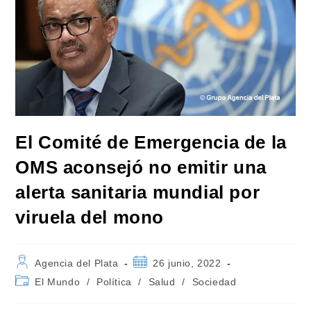
El Comité de Emergencia de la
OMS aconsejó no emitir una
alerta sanitaria mundial por
viruela del mono
Autor
Publicación
Agencia del Plata
26 junio, 2022
de
de
Categoría
El Mundo
/
Política
/
Salud
/
Sociedad
la
la
de
entrada:
entrada:
la