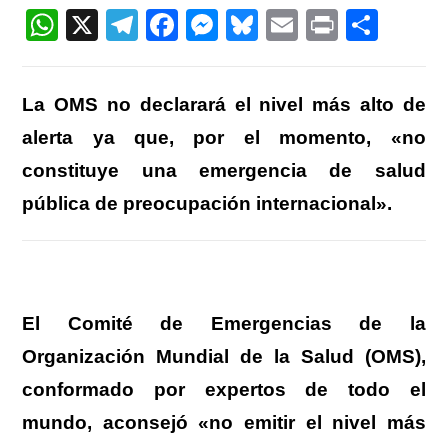
entrada:
W
X
T
F
M
Bl
E
Pr
C
h
el
a
e
u
m
in
o
at
e
c
ss
e
ail
t
m
La OMS no declarará el nivel más alto de
s
gr
e
e
sk
p
alerta ya que, por el momento, «no
A
a
b
n
y
ar
constituye una emergencia de salud
p
m
o
g
tir
pública de preocupación internacional».
p
o
er
k
El Comité de Emergencias de la
Organización Mundial de la Salud (OMS),
conformado por expertos de todo el
mundo, aconsejó «no emitir el nivel más