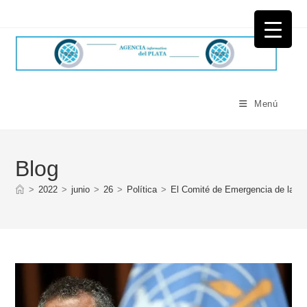
Ir
al
contenido
Menú
Blog
>
2022
>
junio
>
26
>
Política
>
El Comité de Emergencia de la OMS