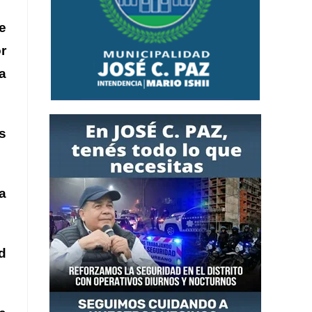
e
r
a
s
a
d