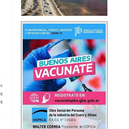
os
es