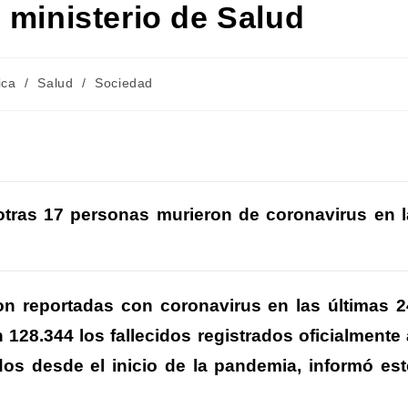
 ministerio de Salud
a
ica
/
Salud
/
Sociedad
C
m
otras 17 personas murieron de coronavirus en l
r
r
on reportadas con coronavirus en las últimas 2
128.344 los fallecidos registrados oficialmente 
dos desde el inicio de la pandemia, informó est