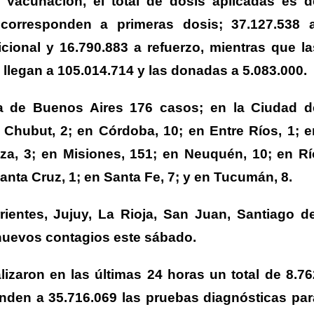
Vacunación, el total de dosis aplicadas es d
 corresponden a primeras dosis; 37.127.538 a
ional y 16.790.883 a refuerzo, mientras que la
 llegan a 105.014.714 y las donadas a 5.083.000.
ia de Buenos Aires 176 casos; en la Ciudad d
 Chubut, 2; en Córdoba, 10; en Entre Ríos, 1; e
a, 3; en Misiones, 151; en Neuquén, 10; en Rí
Santa Cruz, 1; en Santa Fe, 7; y en Tucumán, 8.
rientes, Jujuy, La Rioja, San Juan, Santiago de
 nuevos contagios este sábado.
lizaron en las últimas 24 horas un total de 8.76
ienden a 35.716.069 las pruebas diagnósticas par