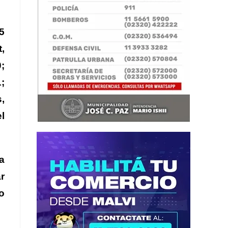
5
,
;
;
,
l
a
r
o