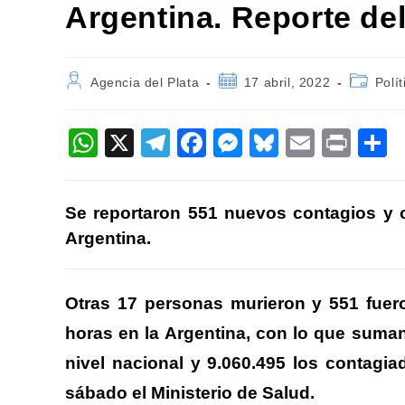
Argentina. Reporte del
Autor
Publicación
Categorí
Agencia del Plata
17 abril, 2022
Polít
de
de
de
la
la
la
entrada:
entrada:
entrada:
W
X
T
F
M
Bl
E
Pr
h
el
a
e
u
m
in
o
at
e
c
ss
e
ail
t
Se reportaron 551 nuevos contagios y 
s
gr
e
e
sk
p
Argentina.
A
a
b
n
y
a
p
m
o
g
ti
Otras 17 personas murieron y 551 fuer
p
o
er
horas en la Argentina, con lo que suman 
k
nivel nacional y 9.060.495 los contagia
sábado el Ministerio de Salud.