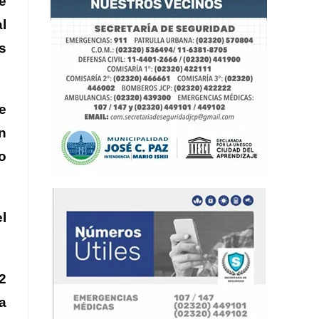
e
l
s
e
n
o
l
2
a