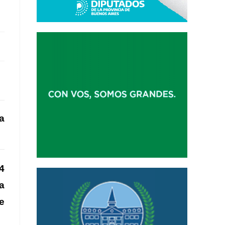
a
4
a
e