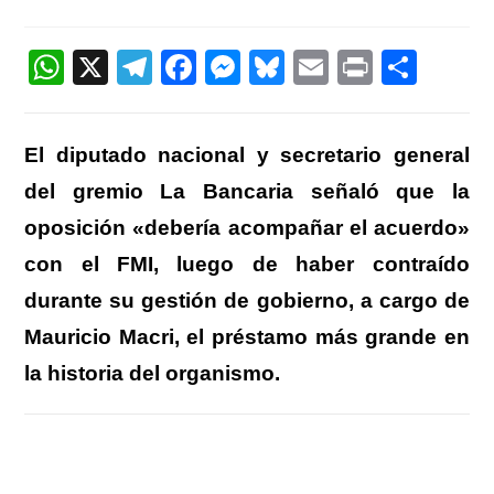
la
la
de
entrada:
entrada:
la
entrada:
W
X
T
F
M
Bl
E
Pr
C
h
el
a
e
u
m
in
o
at
e
c
ss
e
ail
t
m
El diputado nacional y secretario general
s
gr
e
e
sk
p
del gremio La Bancaria señaló que la
A
a
b
n
y
ar
oposición «debería acompañar el acuerdo»
p
m
o
g
tir
con el FMI, luego de haber contraído
p
o
er
durante su gestión de gobierno, a cargo de
k
Mauricio Macri, el préstamo más grande en
la historia del organismo.