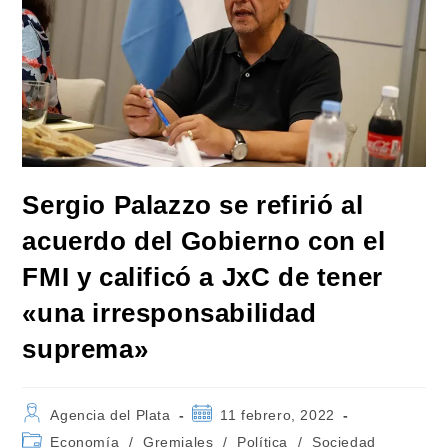
Sergio Palazzo se refirió al
acuerdo del Gobierno con el
FMI y calificó a JxC de tener
«una irresponsabilidad
suprema»
Autor
Publicación
Agencia del Plata
11 febrero, 2022
de
de
Categoría
Economía
/
Gremiales
/
Política
/
Sociedad