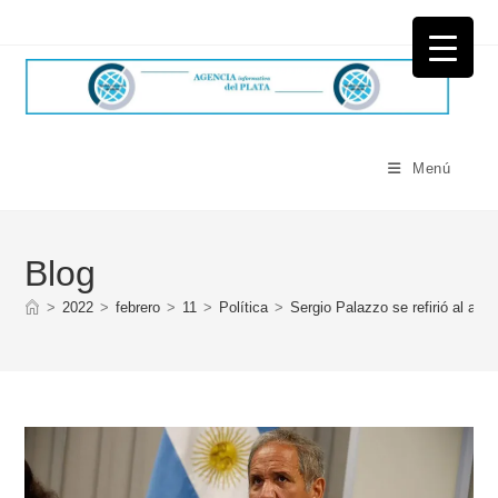
Ir
al
contenido
Menú
Blog
>
2022
>
febrero
>
11
>
Política
>
Sergio Palazzo se refirió al acu