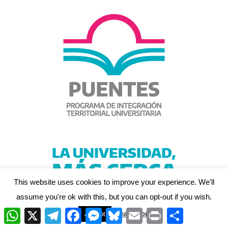
This website uses cookies to improve your experience. We'll
assume you're ok with this, but you can opt-out if you wish.
W
X
T
F
M
B
E
P
C
Read More
Accept
h
e
a
e
l
m
r
o