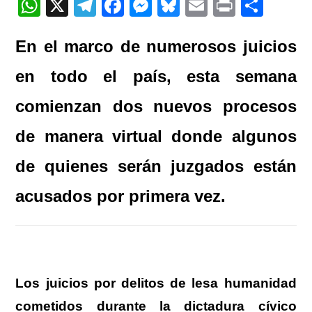
W
X
T
F
M
Bl
E
Pr
C
h
el
a
e
u
m
in
o
En el marco de numerosos juicios
at
e
c
ss
e
ail
t
m
s
gr
e
e
sk
p
en todo el país, esta semana
A
a
b
n
y
ar
comienzan dos nuevos procesos
p
m
o
g
tir
de manera virtual donde algunos
p
o
er
k
de quienes serán juzgados están
acusados por primera vez.
Los juicios por delitos de lesa humanidad
cometidos durante la dictadura cívico