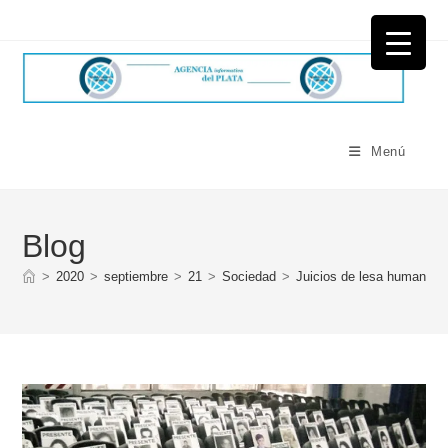
Ir
al
contenido
Menú
Blog
>
2020
>
septiembre
>
21
>
Sociedad
>
Juicios de lesa humanidad