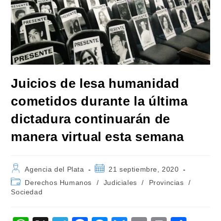
Juicios de lesa humanidad
cometidos durante la última
dictadura continuarán de
manera virtual esta semana
Autor
Publicación
Agencia del Plata
21 septiembre, 2020
de
de
Categoría
Derechos Humanos
/
Judiciales
/
Provincias
/
la
la
de
Sociedad
entrada:
entrada:
la
entrada: