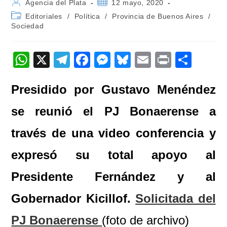
Autor
Publicación
Agencia del Plata
12 mayo, 2020
de
de
Categoría
Editoriales
/
Política
/
Provincia de Buenos Aires
/
la
la
de
Sociedad
entrada:
entrada:
la
entrada:
W
X
T
F
M
Bl
E
Pr
C
h
el
a
e
u
m
in
o
Presidido por Gustavo Menéndez
at
e
c
ss
e
ail
t
m
s
gr
e
e
sk
p
se reunió el PJ Bonaerense a
A
a
b
n
y
ar
través de una video conferencia y
p
m
o
g
tir
expresó su total apoyo al
p
o
er
k
Presidente Fernández y al
Gobernador Kicillof.
Solicitada del
PJ Bonaerense
(foto de archivo)