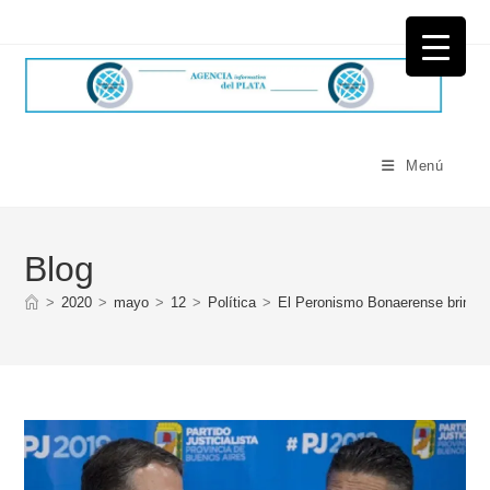
Ir
al
contenido
Menú
Blog
>
2020
>
mayo
>
12
>
Política
>
El Peronismo Bonaerense brinda s