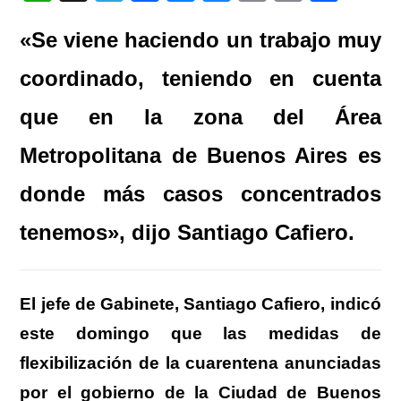
h
el
a
e
u
m
in
o
«Se viene haciendo un trabajo muy
at
e
c
ss
e
ail
t
m
s
gr
e
e
sk
p
coordinado, teniendo en cuenta
A
a
b
n
y
ar
que en la zona del Área
p
m
o
g
tir
Metropolitana de Buenos Aires es
p
o
er
k
donde más casos concentrados
tenemos», dijo Santiago Cafiero.
El jefe de Gabinete, Santiago Cafiero, indicó
este domingo que las medidas de
flexibilización de la cuarentena anunciadas
por el gobierno de la Ciudad de Buenos