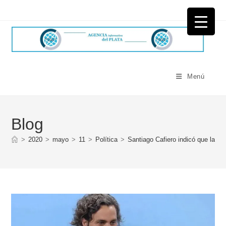
Ir
al
contenido
Menú
Blog
>
2020
>
mayo
>
11
>
Política
>
Santiago Cafiero indicó que las 