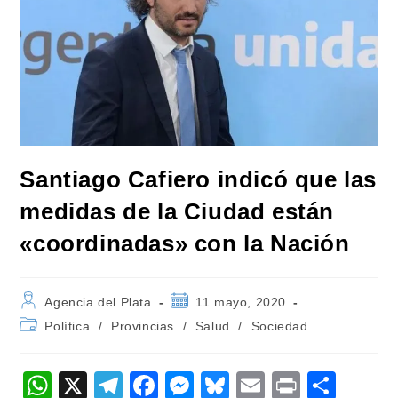
Santiago Cafiero indicó que las
medidas de la Ciudad están
«coordinadas» con la Nación
Autor
Publicación
Agencia del Plata
11 mayo, 2020
de
de
Categoría
Política
/
Provincias
/
Salud
/
Sociedad
la
la
de
entrada:
entrada:
la
entrada:
W
X
T
F
M
Bl
E
Pr
C