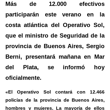
Más de 12.000 efectivos
at
e
c
ss
e
ail
t
m
s
gr
e
e
sk
p
participarán este verano en la
A
a
b
n
y
ar
costa atlántica del Operativo Sol,
p
m
o
g
tir
que el ministro de Seguridad de la
p
o
er
k
provincia de Buenos Aires, Sergio
Berni, presentará mañana en Mar
del Plata, se informó hoy
oficialmente.
«El Operativo Sol contará con 12.466
policías de la provincia de Buenos Aires,
hombres y mujeres. La mayoría de ellos