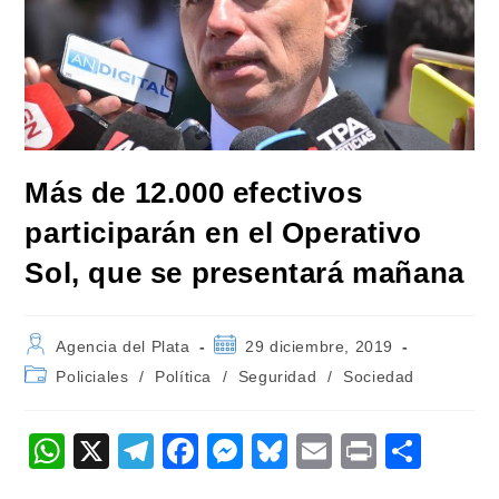
Más de 12.000 efectivos
participarán en el Operativo
Sol, que se presentará mañana
Autor
Publicación
Agencia del Plata
29 diciembre, 2019
de
de
Categoría
Policiales
/
Política
/
Seguridad
/
Sociedad
la
la
de
entrada:
entrada:
la
entrada:
W
X
T
F
M
Bl
E
Pr
C
h
el
a
e
u
m
in
o