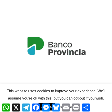
This website uses cookies to improve your experience. We'll
assume you're ok with this, but you can opt-out if you wish.
W
X
T
F
M
B
E
P
C
Read More
Accept
h
e
a
e
l
m
r
o