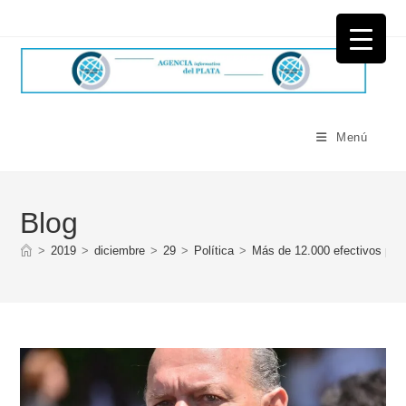
Ir
al
contenido
Menú
Blog
>
2019
>
diciembre
>
29
>
Política
>
Más de 12.000 efectivos part