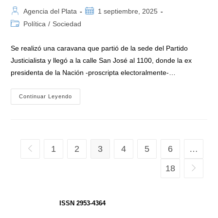
Autor
Publicación
Agencia del Plata
1 septiembre, 2025
de
de
Categoría
Política
/
Sociedad
la
la
de
entrada:
entrada:
la
Se realizó una caravana que partió de la sede del Partido
entrada:
Justicialista y llegó a la calle San José al 1100, donde la ex
presidenta de la Nación -proscripta electoralmente-…
Cristina
Continuar Leyendo
Salió
Al
Balcón
Y
Saludó
A
La
1
2
3
4
5
6
…
Ir a la página anterior
Militancia,
A
Tres
18
Ir a la p
Años
Del
Intento
De
Magnicidio
ISSN 2953-4364