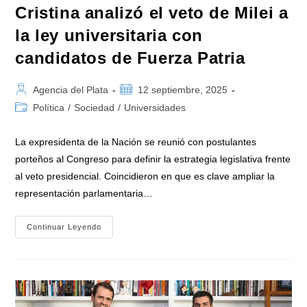
Cristina analizó el veto de Milei a
la ley universitaria con
candidatos de Fuerza Patria
Autor
Publicación
Agencia del Plata
12 septiembre, 2025
de
de
Categoría
Política
/
Sociedad
/
Universidades
la
la
de
entrada:
entrada:
la
La expresidenta de la Nación se reunió con postulantes
entrada:
porteños al Congreso para definir la estrategia legislativa frente
al veto presidencial. Coincidieron en que es clave ampliar la
representación parlamentaria…
Cristina
Continuar Leyendo
Analizó
El
Veto
De
Milei
A
La
Ley