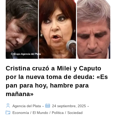
Fuerza
Patria
De
CABA
Cristina cruzó a Milei y Caputo
por la nueva toma de deuda: «Es
pan para hoy, hambre para
mañana»
Autor
Publicación
Agencia del Plata
24 septiembre, 2025
de
de
Categoría
Economía
/
El Mundo
/
Política
/
Sociedad