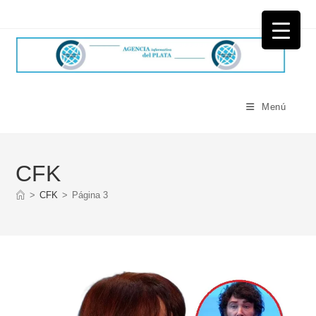
Ir
al
contenido
Menú
CFK
>
CFK
>
Página 3