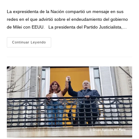
la
la
de
entrada:
entrada:
la
La expresidenta de la Nación compartió un mensaje en sus
entrada:
redes en el que advirtió sobre el endeudamiento del gobierno
de Milei con EEUU. La presidenta del Partido Justicialista,…
Cristina
Continuar Leyendo
Cruzó
A
Milei
Y
Caputo
Por
La
Nueva
Toma
De
Deuda:
«Es
Pan
Para
Hoy,
Hambre
Para
Mañana»