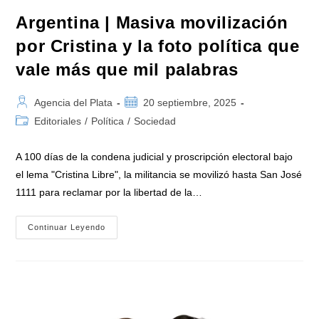
Argentina | Masiva movilización
por Cristina y la foto política que
vale más que mil palabras
Autor
Publicación
Agencia del Plata
20 septiembre, 2025
de
de
Categoría
Editoriales
/
Política
/
Sociedad
la
la
de
entrada:
entrada:
la
A 100 días de la condena judicial y proscripción electoral bajo
entrada:
el lema "Cristina Libre", la militancia se movilizó hasta San José
1111 para reclamar por la libertad de la…
Argentina
Continuar Leyendo
|
Masiva
Movilización
Por
Cristina
Y
La
Foto
Política