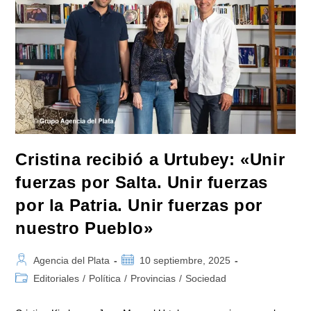
Universitaria
Con
Candidatos
De
Fuerza
Patria
Cristina recibió a Urtubey: «Unir
fuerzas por Salta. Unir fuerzas
por la Patria. Unir fuerzas por
nuestro Pueblo»
Autor
Publicación
Agencia del Plata
10 septiembre, 2025
de
de
Categoría
Editoriales
/
Política
/
Provincias
/
Sociedad
la
la
de
entrada:
entrada:
la