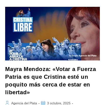
Que
Cristina
Kirchner
Es
Presa
Política:
«Esto
Es
La
Venganza
De
Que
Soy
El
Primer
Presidente
Que
Tomó
La
Decisión
De
Mayra Mendoza: «Votar a Fuerza
Que
Vaya
Patria es que Cristina esté un
Presa
(CFK)»
poquito más cerca de estar en
libertad»
Autor
Publicación
Agencia del Plata
3 octubre, 2025