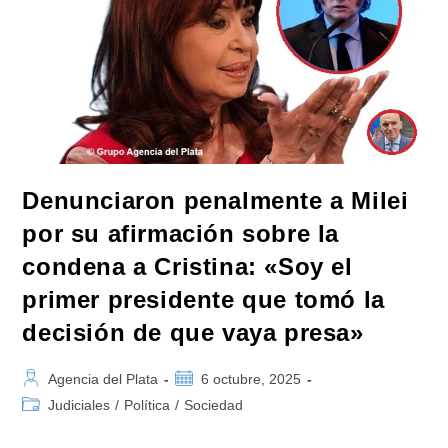
Denunciaron penalmente a Milei
por su afirmación sobre la
condena a Cristina: «Soy el
primer presidente que tomó la
decisión de que vaya presa»
Autor
Publicación
Agencia del Plata
6 octubre, 2025
de
de
Categoría
Judiciales
/
Política
/
Sociedad
la
la
de
entrada:
entrada:
la