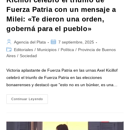
Fuerza Patria con un mensaje a
Milei: «Te dieron una orden,
goberná para el pueblo»
Autor
Publicación
Agencia del Plata
7 septiembre, 2025
de
de
Categoría
Editoriales
/
Municipios
/
Política
/
Provincia de Buenos
la
la
de
Aires
/
Sociedad
entrada:
entrada:
la
entrada:
Victoria aplastante de Fuerza Patria en las urnas Axel Kicillof
celebró el triunfo de Fuerza Patria en las elecciones
bonaerenses y destacó que "esto no es un búnker, es una…
Kicillof
Continuar Leyendo
Celebró
El
Triunfo
De
Fuerza
Patria
Con