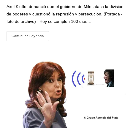
entrada:
entrada:
la
Axel Kicillof denunció que el gobierno de Milei ataca la división
entrada:
de poderes y cuestionó la represión y persecución. (Portada -
foto de archivo) Hoy se cumplen 100 días…
Kicillof
Continuar Leyendo
A
100
Días
De
La
Detención
Y
Proscripción
Electoral
De
Cristina:
«Con
Ella
Presa,
La
Democracia
Es
Más
Débil»