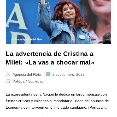
Las
Elecciones
Bonaerenses
La advertencia de Cristina a
Milei: «La vas a chocar mal»
Autor
Publicación
Agencia del Plata
2 septiembre, 2025
de
de
Categoría
Política
/
Sociedad
la
la
de
entrada:
entrada:
la
La expresidenta de la Nación le dedicó un largo mensaje con
entrada:
fuertes críticas y chicanas al mandatario, luego del anuncio de
Economía de intervenir en el mercado cambiario. (Portada -…