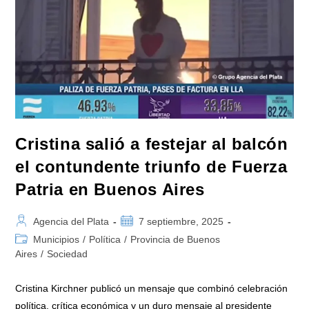
Un
Mensaje
A
Milei:
«Te
Dieron
Una
Orden,
Goberná
Para
El
Pueblo»
Cristina salió a festejar al balcón
el contundente triunfo de Fuerza
Patria en Buenos Aires
Autor
Publicación
Agencia del Plata
7 septiembre, 2025
de
de
Categoría
Municipios
/
Política
/
Provincia de Buenos
la
la
de
Aires
/
Sociedad
entrada:
entrada:
la
entrada:
Cristina Kirchner publicó un mensaje que combinó celebración
política, crítica económica y un duro mensaje al presidente