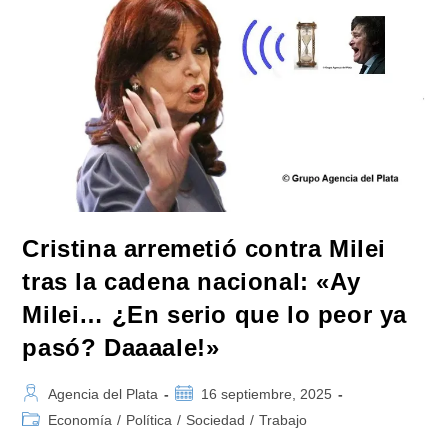
San
José
1111,
El
Pueblo
No
Cambia
De
Ideas…
Sigue
Las
Banderas
De
Evita
Y
Perón…»
Cristina arremetió contra Milei
tras la cadena nacional: «Ay
Milei… ¿En serio que lo peor ya
pasó? Daaaale!»
Autor
Publicación
Agencia del Plata
16 septiembre, 2025
de
de
Categoría
Economía
/
Política
/
Sociedad
/
Trabajo
la
la
de