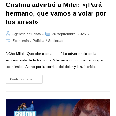
Cristina advirtió a Milei: «¡Pará
hermano, que vamos a volar por
los aires!»
Autor
Publicación
Agencia del Plata
20 septiembre, 2025
de
de
Categoría
Economía
/
Política
/
Sociedad
la
la
de
entrada:
entrada:
la
"¡Che Milei! ¡Qué olor a default!..." La advertencia de la
entrada:
expresidenta de la Nación a Milei ante un inminente colapso
económico. Alertó por la corrida del dólar y lanzó críticas…
Cristina
Continuar Leyendo
Advirtió
A
Milei:
«¡Pará
Hermano,
Que
Vamos
A
Volar
Por