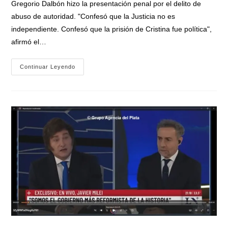
Gregorio Dalbón hizo la presentación penal por el delito de
entrada:
abuso de autoridad. "Confesó que la Justicia no es
independiente. Confesó que la prisión de Cristina fue política",
afirmó el…
Denunciaron
Continuar Leyendo
Penalmente
A
Milei
Por
Su
Afirmación
Sobre
La
Condena
A
Cristina:
«Soy
El
Primer
Presidente
Que
Tomó
La
Decisión
De
Que
Vaya