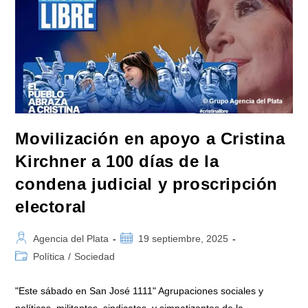
Los
Aires!»
Movilización en apoyo a Cristina
Kirchner a 100 días de la
condena judicial y proscripción
electoral
Autor
Publicación
Agencia del Plata
19 septiembre, 2025
de
de
Categoría
Política
/
Sociedad
la
la
de
entrada:
entrada:
la
"Este sábado en San José 1111" Agrupaciones sociales y
entrada: