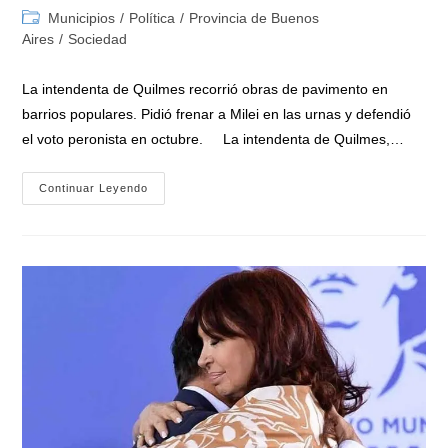
de
de
Categoría
Municipios
/
Política
/
Provincia de Buenos
la
la
de
Aires
/
Sociedad
entrada:
entrada:
la
entrada:
La intendenta de Quilmes recorrió obras de pavimento en
barrios populares. Pidió frenar a Milei en las urnas y defendió
el voto peronista en octubre. La intendenta de Quilmes,…
Mayra
Continuar Leyendo
Mendoza:
«Votar
A
Fuerza
Patria
Es
Que
Cristina
Esté
Un
Poquito
Más
Cerca
De
Estar
En
Libertad»