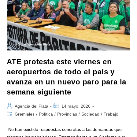
ATE protesta este viernes en
aeropuertos de todo el país y
avanza en un nuevo paro para la
semana siguiente
Autor
Publicación
Agencia del Plata
14 mayo, 2026
de
de
Categoría
Gremiales
/
Política
/
Provincias
/
Sociedad
/
Trabajo
la
la
de
entrada:
entrada:
la
"No han existido respuestas concretas a las demandas que
entrada:
tenemos los trabajadores. Estamos frente a un Gobierno que