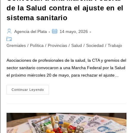
de la Salud contra el ajuste en el
sistema sanitario
Autor
Publicación
Agencia del Plata
14 mayo, 2026
de
de
Categoría
la
la
de
Gremiales
/
Política
/
Provincias
/
Salud
/
Sociedad
/
Trabajo
entrada:
entrada:
la
entrada:
Asociaciones de profesionales de la salud, la CTA y gremios del
sector sanitario convocaron a una Marcha Federal por la Salud
el próximo miércoles 20 de mayo, para rechazar el ajuste…
Convocan
Continuar Leyendo
A
Una
Marcha
Federal
De
La
Salud
Contra
El
Ajuste