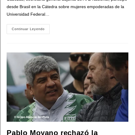
desde Brasil en la Cátedra sobre mujeres empoderadas de la
Universidad Federal…
Mercedes
Continuar Leyendo
Cabezas:
«Para
Nosotros,
Que
Gane
Lula
En
Brasil
Es
Casi
Tan
Importante
Como
Que
Se
Vaya
Milei
Y
Que
Surja
Un
Nuevo
Liderazgo
En
Pablo Moyano rechazó la
Argentina»