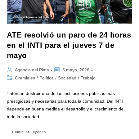
ATE resolvió un paro de 24 horas
en el INTI para el jueves 7 de
mayo
Autor
Publicación
Agencia del Plata
5 mayo, 2026
de
de
Categoría
Gremiales
/
Política
/
Sociedad
/
Trabajo
la
la
de
entrada:
entrada:
la
"Intentan destruir una de las instituciones públicas más
entrada:
prestigiosas y necesarias para toda la comunidad. Del INTI
depende en buena medida el desarrollo y el crecimiento de
toda la sociedad.…
ATE
Continuar Leyendo
Resolvió