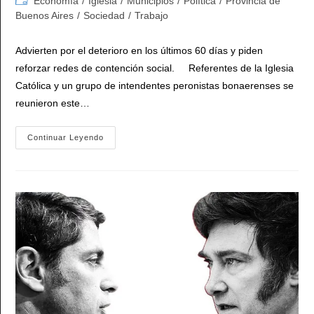
Economía
/
Iglesia
/
Municipios
/
Política
/
Provincia de
la
la
de
Buenos Aires
/
Sociedad
/
Trabajo
entrada:
entrada:
la
entrada:
Advierten por el deterioro en los últimos 60 días y piden
reforzar redes de contención social. Referentes de la Iglesia
Católica y un grupo de intendentes peronistas bonaerenses se
reunieron este…
La
Continuar Leyendo
Iglesia
Y
Los
Intendentes
Peronistas
Del
Conurbano
Coincidieron
En
Un
Crudo
Diagnóstico
Sobre
La
Situación
Social