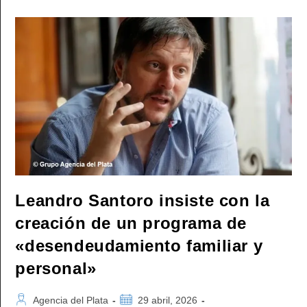
El
Día
Del
Trabajador,
La
CGT
Le
Advirtió
Al
Gobierno
Que
«se
Acabó
La
Paciencia»
Leandro Santoro insiste con la
creación de un programa de
«desendeudamiento familiar y
personal»
Autor
Publicación
Agencia del Plata
29 abril, 2026