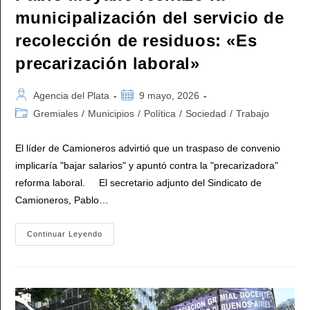
municipalización del servicio de
recolección de residuos: «Es
precarización laboral»
Autor
Publicación
Agencia del Plata
9 mayo, 2026
de
de
Categoría
Gremiales
/
Municipios
/
Política
/
Sociedad
/
Trabajo
la
la
de
entrada:
entrada:
la
El líder de Camioneros advirtió que un traspaso de convenio
entrada:
implicaría "bajar salarios" y apuntó contra la "precarizadora"
reforma laboral. El secretario adjunto del Sindicato de
Camioneros, Pablo…
Pablo
Continuar Leyendo
Moyano
Rechazó
La
Municipalización
Del
Servicio
De