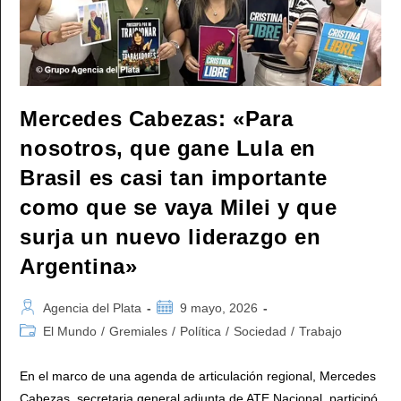
Mercedes Cabezas: «Para
nosotros, que gane Lula en
Brasil es casi tan importante
como que se vaya Milei y que
surja un nuevo liderazgo en
Argentina»
Autor
Publicación
Agencia del Plata
9 mayo, 2026
de
de
Categoría
El Mundo
/
Gremiales
/
Política
/
Sociedad
/
Trabajo
la
la
de
entrada:
entrada:
la
En el marco de una agenda de articulación regional, Mercedes
entrada:
Cabezas, secretaria general adjunta de ATE Nacional, participó