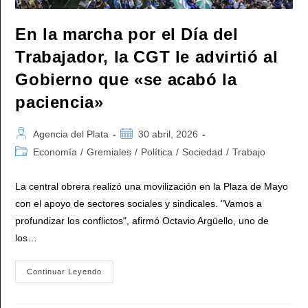
En la marcha por el Día del
Trabajador, la CGT le advirtió al
Gobierno que «se acabó la
paciencia»
Autor
Publicación
Agencia del Plata
30 abril, 2026
de
de
Categoría
Economía
/
Gremiales
/
Política
/
Sociedad
/
Trabajo
la
la
de
entrada:
entrada:
la
La central obrera realizó una movilización en la Plaza de Mayo
entrada:
con el apoyo de sectores sociales y sindicales. "Vamos a
profundizar los conflictos", afirmó Octavio Argüello, uno de
los…
En
Continuar Leyendo
La
Marcha
Por