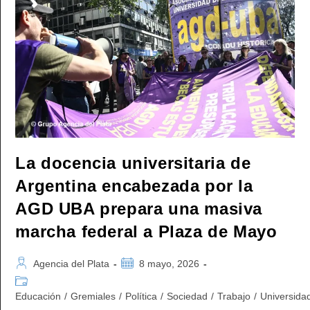
Recolección
De
Residuos:
«Es
Precarización
Laboral»
La docencia universitaria de
Argentina encabezada por la
AGD UBA prepara una masiva
marcha federal a Plaza de Mayo
Autor
Publicación
Agencia del Plata
8 mayo, 2026
de
de
Categoría
la
la
de
Educación
/
Gremiales
/
Política
/
Sociedad
/
Trabajo
/
Universida
entrada:
entrada:
la