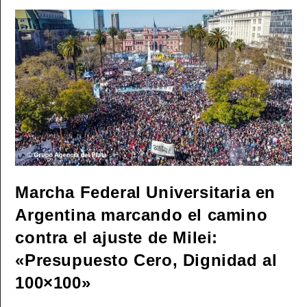
Al
Gobierno
De
Milei
Que
Cumpla
Con
La
Ley
De
Financiamiento
Marcha Federal Universitaria en
Argentina marcando el camino
contra el ajuste de Milei:
«Presupuesto Cero, Dignidad al
100×100»