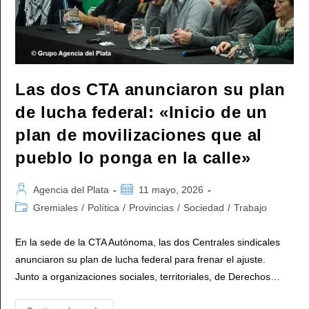
Al
100×100»
Las dos CTA anunciaron su plan
de lucha federal: «Inicio de un
plan de movilizaciones que al
pueblo lo ponga en la calle»
Autor
Publicación
Agencia del Plata
11 mayo, 2026
de
de
Categoría
Gremiales
/
Política
/
Provincias
/
Sociedad
/
Trabajo
la
la
de
entrada:
entrada:
la
En la sede de la CTA Autónoma, las dos Centrales sindicales
entrada:
anunciaron su plan de lucha federal para frenar el ajuste.
Junto a organizaciones sociales, territoriales, de Derechos…