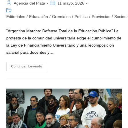
Autor
Publicación
Agencia del Plata
11 mayo, 2026
de
de
Categoría
la
la
de
Editoriales
/
Educación
/
Gremiales
/
Política
/
Provincias
/
Socied
entrada:
entrada:
la
entrada:
"Argentina Marcha: Defensa Total de la Educación Pública" La
protesta de la comunidad universitaria exige el cumplimiento de
la Ley de Financiamiento Universitario y una recomposición
salarial para docentes y…
Marcha
Continuar Leyendo
Federal
Universitaria
En
Argentina
Marcando
El
Camino
Contra
El
Ajuste
De
Milei:
«Presupuesto
Cero,
Dignidad