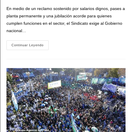
entrada:
entrada:
la
En medio de un reclamo sostenido por salarios dignos, pases a
entrada:
planta permanente y una jubilación acorde para quienes
cumplen funciones en el sector, el Sindicato exige al Gobierno
nacional…
ATE
Continuar Leyendo
Conmemoró
El
Día
Internacional
Del
Brigadista