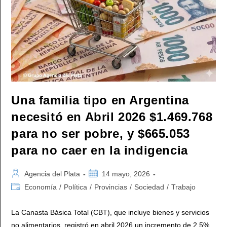
En
El
Sistema
Sanitario
Una familia tipo en Argentina
necesitó en Abril 2026 $1.469.768
para no ser pobre, y $665.053
para no caer en la indigencia
Autor
Publicación
Agencia del Plata
14 mayo, 2026
de
de
Categoría
Economía
/
Política
/
Provincias
/
Sociedad
/
Trabajo
la
la
de
entrada:
entrada:
la
La Canasta Básica Total (CBT), que incluye bienes y servicios
entrada:
no alimentarios, registró en abril 2026 un incremento de 2,5%