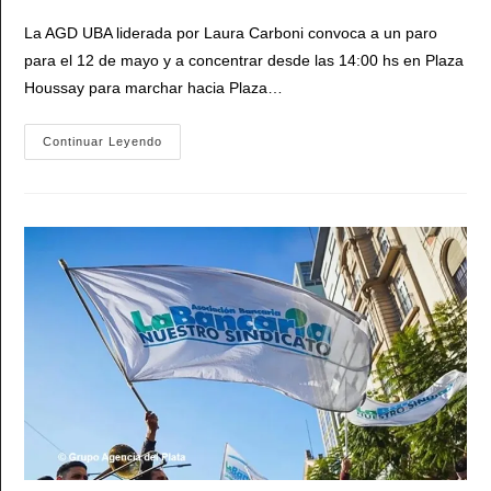
entrada:
La AGD UBA liderada por Laura Carboni convoca a un paro
para el 12 de mayo y a concentrar desde las 14:00 hs en Plaza
Houssay para marchar hacia Plaza…
La
Continuar Leyendo
Docencia
Universitaria
De
Argentina
Encabezada
Por
La
AGD
UBA
Prepara
Una
Masiva
Marcha
Federal
A
Plaza
De
Mayo