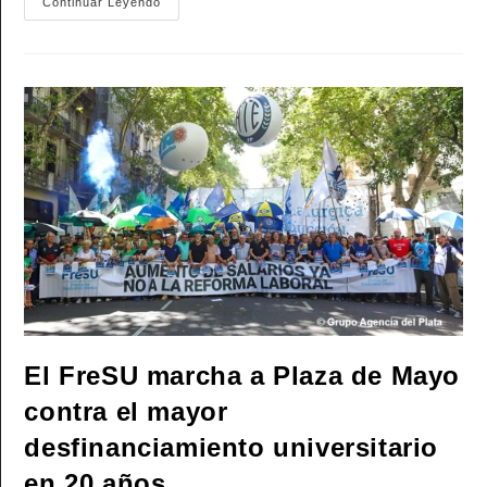
Las
Continuar Leyendo
Dos
CTA
Anunciaron
Su
Plan
De
Lucha
Federal:
«Inicio
De
Un
Plan
De
Movilizaciones
Que
Al
Pueblo
Lo
Ponga
En
La
Calle»
El FreSU marcha a Plaza de Mayo
contra el mayor
desfinanciamiento universitario
en 20 años