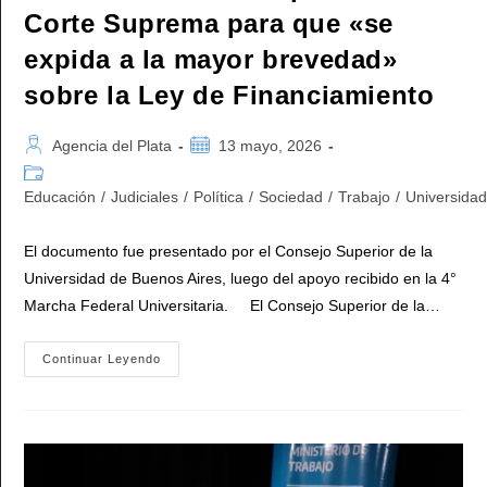
Corte Suprema para que «se
expida a la mayor brevedad»
sobre la Ley de Financiamiento
Autor
Publicación
Agencia del Plata
13 mayo, 2026
de
de
Categoría
la
la
de
Educación
/
Judiciales
/
Política
/
Sociedad
/
Trabajo
/
Universida
entrada:
entrada:
la
entrada:
El documento fue presentado por el Consejo Superior de la
Universidad de Buenos Aires, luego del apoyo recibido en la 4°
Marcha Federal Universitaria. El Consejo Superior de la…
La
Continuar Leyendo
UBA
Formalizó
El
Pedido
A
La
Corte
Suprema