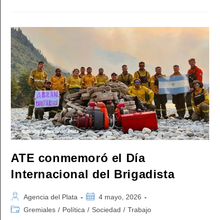
Un
Paro
De
24
Horas
En
El
INTI
Para
El
Jueves
7
De
Mayo
ATE conmemoró el Día
Internacional del Brigadista
Autor
Publicación
Agencia del Plata
4 mayo, 2026
de
de
Categoría
Gremiales
/
Política
/
Sociedad
/
Trabajo
la
la
de