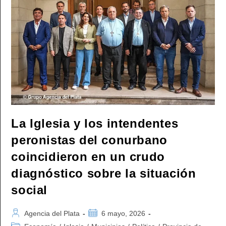
Convoca
A
Un
Paro
En
El
Banco
Central
Y
En
El
Hipotecario
La Iglesia y los intendentes
peronistas del conurbano
coincidieron en un crudo
diagnóstico sobre la situación
social
Autor
Publicación
Agencia del Plata
6 mayo, 2026
de
de
Categoría