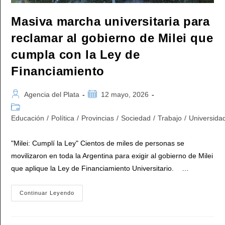
Masiva marcha universitaria para
reclamar al gobierno de Milei que
cumpla con la Ley de
Financiamiento
Autor
Publicación
Agencia del Plata
12 mayo, 2026
de
de
Categoría
la
la
de
Educación
/
Política
/
Provincias
/
Sociedad
/
Trabajo
/
Universida
entrada:
entrada:
la
entrada:
"Milei: Cumplí la Ley" Cientos de miles de personas se
movilizaron en toda la Argentina para exigir al gobierno de Milei
que aplique la Ley de Financiamiento Universitario. …
Masiva
Continuar Leyendo
Marcha
Universitaria
Para
Reclamar