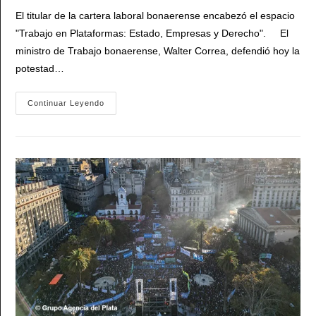
entrada:
El titular de la cartera laboral bonaerense encabezó el espacio
"Trabajo en Plataformas: Estado, Empresas y Derecho". El
ministro de Trabajo bonaerense, Walter Correa, defendió hoy la
potestad…
Walter
Continuar Leyendo
Correa
Sobre
Las
Aplicaciones
Digitales:
«Es
Imperioso
Regular
El
Trabajo
Para
Cuidar
A
Quienes
Lo
Ejercen»