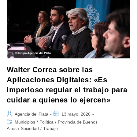
Para
Que
«se
Expida
A
La
Mayor
Brevedad»
Sobre
La
Ley
De
Financiamiento
Walter Correa sobre las
Aplicaciones Digitales: «Es
imperioso regular el trabajo para
cuidar a quienes lo ejercen»
Autor
Publicación
Agencia del Plata
13 mayo, 2026
de
de
Categoría
Municipios
/
Política
/
Provincia de Buenos
la
la
de
Aires
/
Sociedad
/
Trabajo
entrada:
entrada:
la