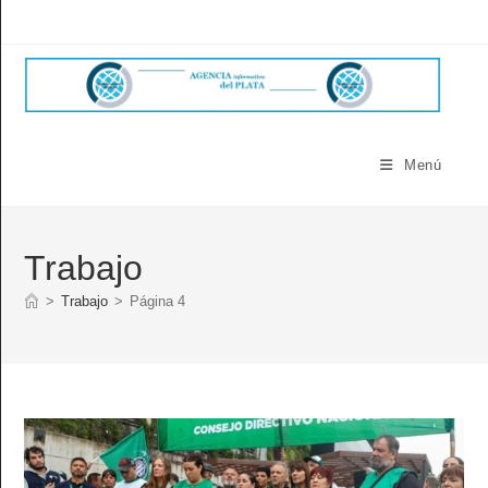
Ir
al
contenido
Menú
Trabajo
>
Trabajo
>
Página 4