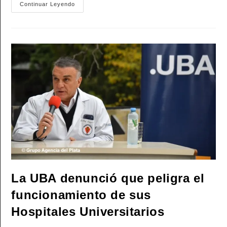
Kicillof
Continuar Leyendo
Apuntó
Al
Presidente
Y
Subrayó:
«La
Guerra
De
Milei
Contra
El
Bolsillo
De
Los
Argentinos»
La UBA denunció que peligra el
funcionamiento de sus
Hospitales Universitarios