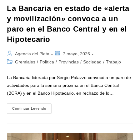
La Bancaria en estado de «alerta
y movilización» convoca a un
paro en el Banco Central y en el
Hipotecario
Autor
Publicación
Agencia del Plata
7 mayo, 2026
de
de
Categoría
Gremiales
/
Política
/
Provincias
/
Sociedad
/
Trabajo
la
la
de
entrada:
entrada:
la
La Bancaria liderada por Sergio Palazzo convocó a un paro de
entrada:
actividades para la semana próxima en el Banco Central
(BCRA) y en el Banco Hipotecario, en rechazo de lo…
La
Continuar Leyendo
Bancaria
En
Estado
De
«alerta
Y
Movilización»