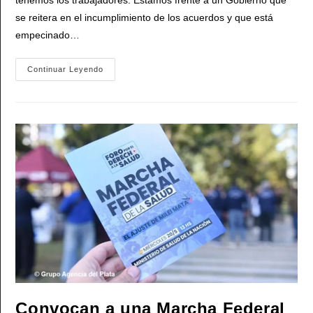
se reitera en el incumplimiento de los acuerdos y que está
empecinado…
ATE
Continuar Leyendo
Protesta
Este
Viernes
En
Aeropuertos
De
Todo
El
País
Y
Avanza
En
Un
Nuevo
Paro
Para
La
Semana
Siguiente
Convocan a una Marcha Federal