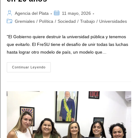
Autor
Publicación
Agencia del Plata
11 mayo, 2026
de
de
Categoría
Gremiales
/
Política
/
Sociedad
/
Trabajo
/
Universidades
la
la
de
entrada:
entrada:
la
"El Gobierno quiere destruir la universidad pública y tenemos
entrada:
que evitarlo. El FreSU tiene el desafío de unir todas las luchas
hasta lograr otro modelo de país, un modelo que…
El
Continuar Leyendo
FreSU
Marcha
A
Plaza
De
Mayo
Contra
El
Mayor
Desfinanciamiento
Universitario
En
20
Años