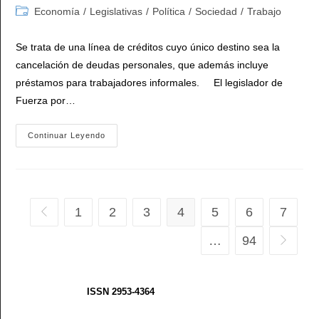
de
de
Categoría
Economía
/
Legislativas
/
Política
/
Sociedad
/
Trabajo
la
la
de
entrada:
entrada:
la
Se trata de una línea de créditos cuyo único destino sea la
entrada:
cancelación de deudas personales, que además incluye
préstamos para trabajadores informales. El legislador de
Fuerza por…
Leandro
Continuar Leyendo
Santoro
Insiste
Con
La
Creación
De
Un
1
2
3
4
5
6
7
Ir a la página anterior
Programa
De
«desendeudamiento
…
94
Ir a la p
Familiar
Y
Personal»
ISSN 2953-4364