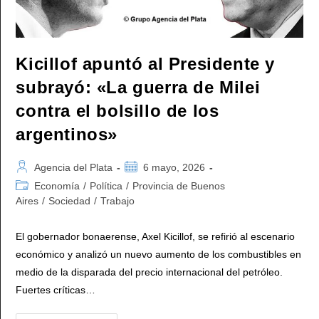
Kicillof apuntó al Presidente y
subrayó: «La guerra de Milei
contra el bolsillo de los
argentinos»
Autor
Publicación
Agencia del Plata
6 mayo, 2026
de
de
Categoría
Economía
/
Política
/
Provincia de Buenos
la
la
de
Aires
/
Sociedad
/
Trabajo
entrada:
entrada:
la
entrada:
El gobernador bonaerense, Axel Kicillof, se refirió al escenario
económico y analizó un nuevo aumento de los combustibles en
medio de la disparada del precio internacional del petróleo.
Fuertes críticas…