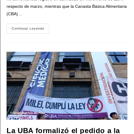
respecto de marzo, mientras que la Canasta Básica Alimentaria
(CBA)…
Una
Continuar Leyendo
Familia
Tipo
En
Argentina
Necesitó
En
Abril
2026
$1.469.768
Para
No
Ser
Pobre,
Y
$665.053
Para
No
Caer
En
La
Indigencia
La UBA formalizó el pedido a la