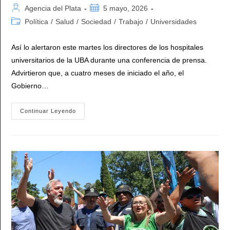
Autor
Publicación
Agencia del Plata
5 mayo, 2026
de
de
Categoría
Política
/
Salud
/
Sociedad
/
Trabajo
/
Universidades
la
la
de
entrada:
entrada:
la
Así lo alertaron este martes los directores de los hospitales
entrada:
universitarios de la UBA durante una conferencia de prensa.
Advirtieron que, a cuatro meses de iniciado el año, el
Gobierno…
La
Continuar Leyendo
UBA
Denunció
Que
Peligra
El
Funcionamiento
De
Sus
Hospitales
Universitarios